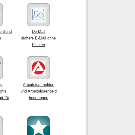
o Bund
De-Mail
n
sichere E-Mail ohne
Risiken
ng
Arbeitslos melden
gnis
und Arbeitslosengeld
t für
beantragen