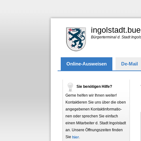
ingolstadt.bue
Bürgerterminal d. Stadt Ingol
Online-Ausweisen
De-Mail
Sie benötigen Hilfe?
Gerne helfen wir Ihnen weiter!
Kontaktieren Sie uns über die oben
angegebenen Kon­takt­in­for­ma­tio­
nen oder sprechen Sie einfach
einen Mitarbeiter d. Stadt Ingolstadt
an. Unsere Öff­nungs­zei­ten finden
Sie
hier
.